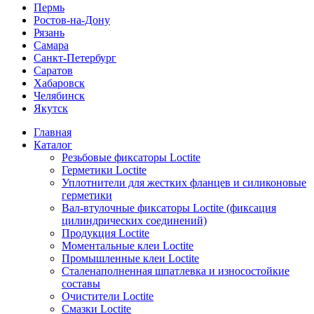
Пермь
Ростов-на-Дону
Рязань
Самара
Санкт-Петербург
Саратов
Хабаровск
Челябинск
Якутск
Главная
Каталог
Резьбовые фиксаторы Loctite
Герметики Loctite
Уплотнители для жестких фланцев и силиконовые
герметики
Вал-втулочные фиксаторы Loctite (фиксация
цилиндрических соединений)
Продукция Loctite
Моментальные клеи Loctite
Промышленные клеи Loctite
Сталенаполненная шпатлевка и износостойкие
составы
Очистители Loctite
Смазки Loctite