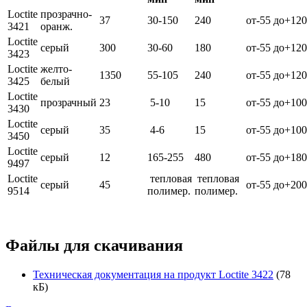
Loctite
прозрачно-
37
30-150
240
от-55 до+120
3421
оранж.
Loctite
серый
300
30-60
180
от-55 до+120
3423
Loctite
желто-
1350
55-105
240
от-55 до+120
3425
белый
Loctite
прозрачный
23
5-10
15
от-55 до+100
3430
Loctite
серый
35
4-6
15
от-55 до+100
3450
Loctite
серый
12
165-255
480
от-55 до+180
9497
Loctite
тепловая
тепловая
серый
45
от-55 до+200
9514
полимер.
полимер.
Файлы для скачивания
Техническая документация на продукт Loctite 3422
(78
кБ)