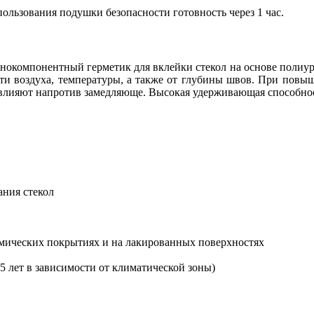
спользования подушки безопасности готовность через 1 час.
днокомпонентный герметик для вклейки стекол на основе полиуре
ти воздуха, температуры, а также от глубины швов. При повы
, влияют напротив замедляюще. Высокая удерживающая способно
ания стекол
амических покрытиях и на лакированных поверхностях
5 лет в зависимости от климатической зоны)