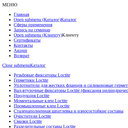
МЕНЮ
Главная
Open submenu (Каталог)
Каталог
Сферы применения
Запись на семинар
Open submenu (Клиенту)
Клиенту
Сертификаты
Контакты
Акции
Возврат
Close submenu
Каталог
Резьбовые фиксаторы Loctite
Герметики Loctite
Уплотнители для жестких фланцев и силиконовые герме
Вал-втулочные фиксаторы Loctite (фиксация цилиндриче
Продукция Loctite
Моментальные клеи Loctite
Промышленные клеи Loctite
Сталенаполненная шпатлевка и износостойкие составы
Очистители Loctite
Смазки Loctite
Разделительные составы Loctite