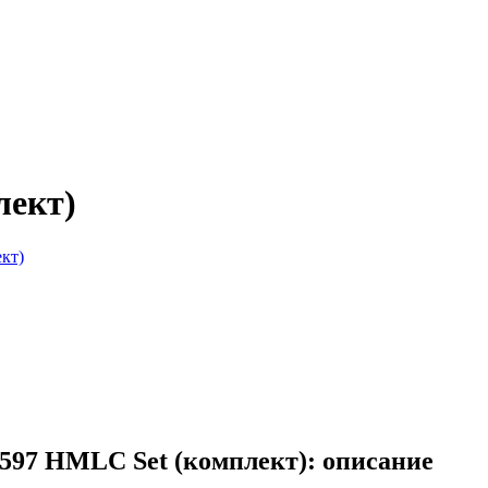
лект)
8597 HMLC Set (комплект): описание