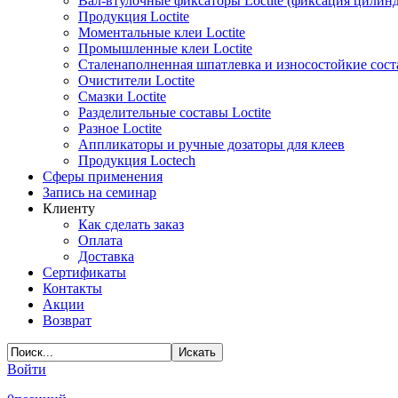
Вал-втулочные фиксаторы Loctite (фиксация цилин
Продукция Loctite
Моментальные клеи Loctite
Промышленные клеи Loctite
Сталенаполненная шпатлевка и износостойкие сос
Очистители Loctite
Смазки Loctite
Разделительные составы Loctite
Разное Loctite
Аппликаторы и ручные дозаторы для клеев
Продукция Loctech
Сферы применения
Запись на семинар
Клиенту
Как сделать заказ
Оплата
Доставка
Сертификаты
Контакты
Акции
Возврат
Войти