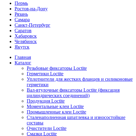
Пермь
Ростов-на-Дону
Рязань
Самара
Санкт-Петербург
Саратов
Хабаровск
Челябинск
Якутск
Главная
Каталог
Резьбовые фиксаторы Loctite
Герметики Loctite
Уплотнители для жестких фланцев и силиконовые
герметики
Вал-втулочные фиксаторы Loctite (фиксация
цилиндрических соединений)
Продукция Loctite
Моментальные клеи Loctite
Промышленные клеи Loctite
Сталенаполненная шпатлевка и износостойкие
составы
Очистители Loctite
Смазки Loctite