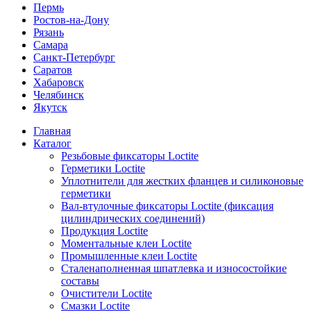
Пермь
Ростов-на-Дону
Рязань
Самара
Санкт-Петербург
Саратов
Хабаровск
Челябинск
Якутск
Главная
Каталог
Резьбовые фиксаторы Loctite
Герметики Loctite
Уплотнители для жестких фланцев и силиконовые
герметики
Вал-втулочные фиксаторы Loctite (фиксация
цилиндрических соединений)
Продукция Loctite
Моментальные клеи Loctite
Промышленные клеи Loctite
Сталенаполненная шпатлевка и износостойкие
составы
Очистители Loctite
Смазки Loctite