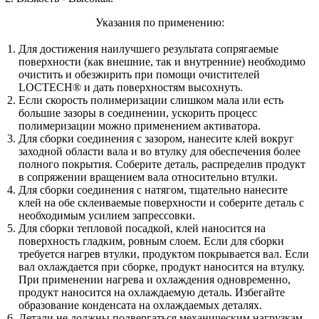
Указания по применению:
Для достижения наилучшего результата сопрягаемые
поверхности (как внешние, так и внутренние) необходимо
очистить и обезжирить при помощи очистителей
LOCTECH® и дать поверхностям высохнуть.
Если скорость полимеризации слишком мала или есть
большие зазоры в соединении, ускорить процесс
полимеризации можно применением активатора.
Для сборки соединения с зазором, нанесите клей вокруг
заходной области вала и во втулку для обеспечения более
полного покрытия. Соберите деталь, распределив продукт
в сопряжении вращением вала относительно втулки.
Для сборки соединения с натягом, тщательно нанесите
клей на обе склеиваемые поверхности и соберите деталь с
необходимым усилием запрессовки.
Для сборки тепловой посадкой, клей наносится на
поверхность гладким, ровным слоем. Если для сборки
требуется нагрев втулки, продуктом покрывается вал. Если
вал охлаждается при сборке, продукт наносится на втулку.
При применении нагрева и охлаждения одновременно,
продукт наносится на охлаждаемую деталь. Избегайте
образование конденсата на охлаждаемых деталях.
Детали не должны подвергаться механическим нагрузкам