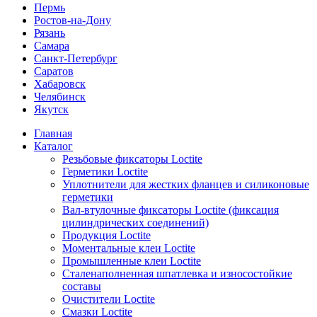
Пермь
Ростов-на-Дону
Рязань
Самара
Санкт-Петербург
Саратов
Хабаровск
Челябинск
Якутск
Главная
Каталог
Резьбовые фиксаторы Loctite
Герметики Loctite
Уплотнители для жестких фланцев и силиконовые
герметики
Вал-втулочные фиксаторы Loctite (фиксация
цилиндрических соединений)
Продукция Loctite
Моментальные клеи Loctite
Промышленные клеи Loctite
Сталенаполненная шпатлевка и износостойкие
составы
Очистители Loctite
Смазки Loctite