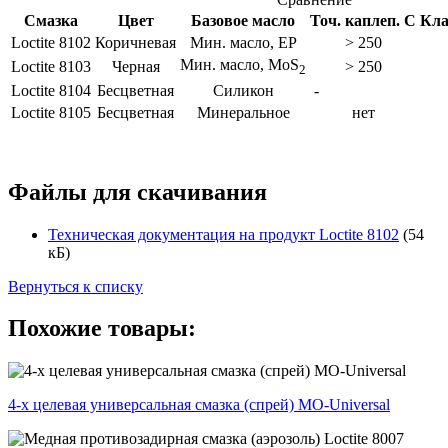
Смазка
Цвет
Базовое масло
Точ. каплеп. С
Кла
Loctite 8102
Коричневая
Мин. масло, EP
> 250
Мин. масло, MoS
Loctite 8103
Черная
> 250
2
Loctite 8104
Бесцветная
Силикон
-
Loctite 8105
Бесцветная
Минеральное
нет
Файлы для скачивания
Техническая документация на продукт Loctite 8102
(54
кБ)
Вернуться к списку
Похожие товары:
4-х целевая универсальная смазка (спрей) MO-Universal