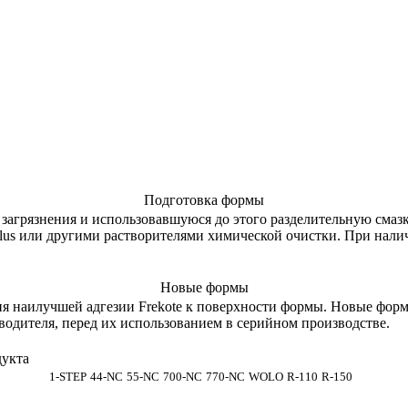
Подготовка формы
загрязнения и использовавшуюся до этого разделительную смазк
lus или другими растворителями химической очистки. При нал
Новые формы
ия наилучшей адгезии Frekote к поверхности формы. Новые фор
дителя, перед их использованием в серийном производстве.
укта
1-STEP
44-NC
55-NC
700-NC
770-NC
WOLO
R-110
R-150