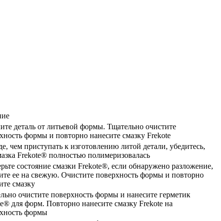
ние
ите деталь от литьевой формы. Тщательно очистите
хность формы и повторно нанесите смазку Frekote
е, чем приступать к изготовлению литой детали, убедитесь,
мазка Frekote® полностью полимеризовалась
рьте состояние смазки Frekote®, если обнаружено разложение,
ите ее на свежую. Очистите поверхность формы и повторно
ите смазку
льно очистите поверхность формы и нанесите герметик
te® для форм. Повторно нанесите смазку Frekote на
хность формы