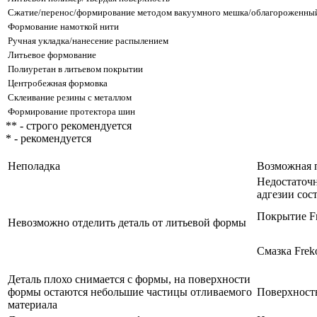
Сжатие/перенос/формирование методом вакуумного мешка/облагороженны
Формование намоткой нити
Ручная укладка/нанесение распылением
Литьевое формование
Полиуретан в литьевом покрытии
Центробежная формовка
Склеивание резины с металлом
Формирование протектора шин
** - строго рекомендуется
* - рекомендуется
Неполадка
Возможная 
Недостаточ
адгезии сост
Покрытие Fr
Невозможно отделить деталь от литьевой формы
Смазка Frek
Деталь плохо снимается с формы, на поверхности
формы остаются небольшие частицы отливаемого
Поверхност
материала