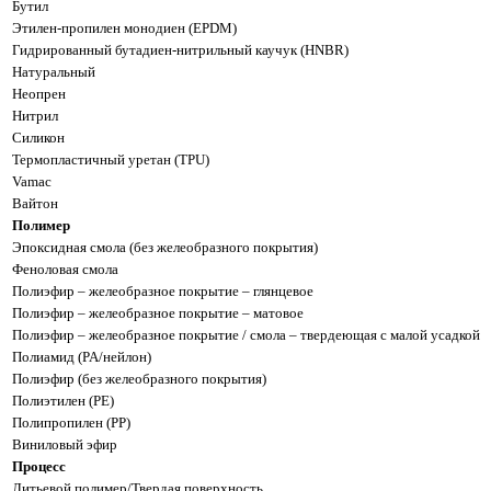
Бутил
Этилен-пропилен монодиен (EPDM)
Гидрированный бутадиен-нитрильный каучук (HNBR)
Натуральный
Неопрен
Нитрил
Силикон
Термопластичный уретан (TPU)
Vamac
Вайтон
Полимер
Эпоксидная смола (без желеобразного покрытия)
Феноловая смола
Полиэфир – желеобразное покрытие – глянцевое
Полиэфир – желеобразное покрытие – матовое
Полиэфир – желеобразное покрытие / смола – твердеющая с малой усадкой
Полиамид (PA/нейлон)
Полиэфир (без желеобразного покрытия)
Полиэтилен (PE)
Полипропилен (РР)
Виниловый эфир
Процесс
Литьевой полимер/Твердая поверхность