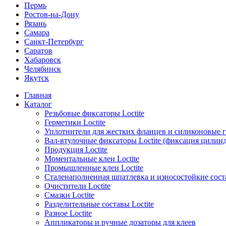
Пермь
Ростов-на-Дону
Рязань
Самара
Санкт-Петербург
Саратов
Хабаровск
Челябинск
Якутск
Главная
Каталог
Резьбовые фиксаторы Loctite
Герметики Loctite
Уплотнители для жестких фланцев и силиконовые 
Вал-втулочные фиксаторы Loctite (фиксация цилин
Продукция Loctite
Моментальные клеи Loctite
Промышленные клеи Loctite
Сталенаполненная шпатлевка и износостойкие сос
Очистители Loctite
Смазки Loctite
Разделительные составы Loctite
Разное Loctite
Аппликаторы и ручные дозаторы для клеев