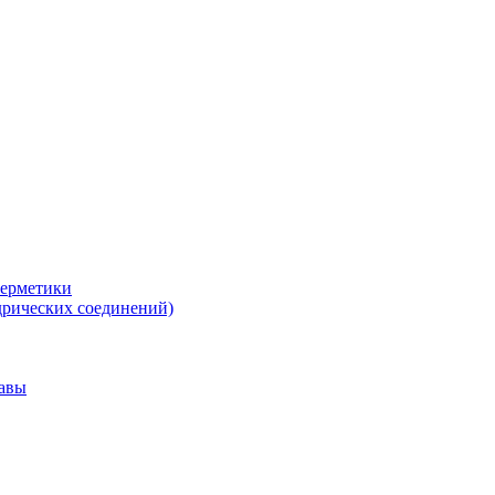
герметики
дрических соединений)
тавы