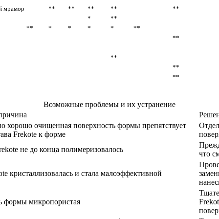
й мрамор
**
**
**
**
**
*
**
**
*
*
*
*
**
**
**
**
**
Возможные проблемы и их устранение
причина
Реше
но хорошо очищенная поверхность формы препятствует
Отдел
ава Frekote к форме
повер
Прежд
ekote не до конца полимеризовалось
что с
Прове
ote кристаллизовалась и стала малоэффективной
замен
нанес
Тщате
ь формы микропористая
Freko
повер